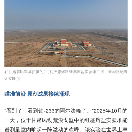
在甘肃省民勤县拍摄的2兆瓦液态燃料钍基熔盐实验堆厂房。新华社记者
金立旺 摄
瞄准前沿 原创成果接续涌现
“看到了，看到铀-233的阿尔法峰了。”2025年10月的
一天，位于甘肃民勤荒漠戈壁中的钍基熔盐实验堆能
谱测量室内响起一阵激动的欢呼。该实验在世界上率