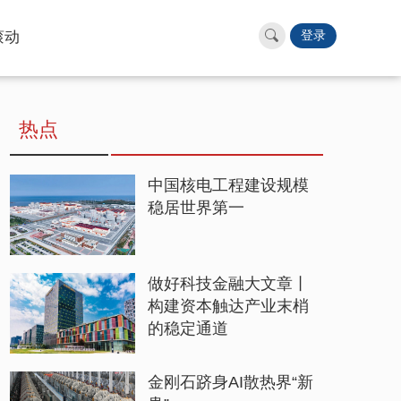
滚动
登录
热点
中国核电工程建设规模
稳居世界第一
做好科技金融大文章丨
构建资本触达产业末梢
的稳定通道
金刚石跻身AI散热界“新