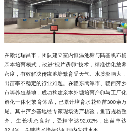
在赣北瑞昌市，团队建立室内恒温池塘与陆基帆布桶
亲本培育模式，改进“棕片诱卵”技术，精准优化放养
密度，有效解决传统池塘繁育受天气、水质影响大，
出苗率不稳定的行业难题。在赣东鹰潭市、赣西萍乡
市等养殖基地，成功构建亲本外塘培育产卵与工厂化
孵化一体化繁育体系，已累计培育水花鱼苗300余万
尾。其中萍乡基地经专家现场测产核验，鱼苗规格整
齐、生长状态良好，受精率达92.02%，出苗率达
82.4%，关键技术指标达到国内先进水平。