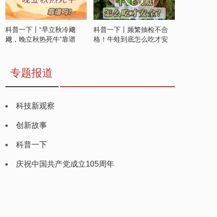
科普一下丨“早立秋冷飕
科普一下丨频繁抽检不合
飕，晚立秋热死牛”靠谱
格！牛蛙到底怎么吃才安
吗？
全？
专题报道
科技新观察
创新故事
科普一下
庆祝中国共产党成立105周年