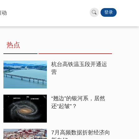
滚动
登录
热点
杭台高铁温玉段开通运
营
“翘边”的银河系，居然
还“起皱”？
7月高频数据折射经济向