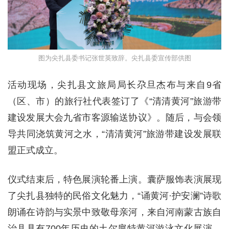
图为尖扎县委书记张世英致辞。尖扎县委宣传部供图
活动现场，尖扎县文旅局局长尕旦杰布与来自9省
（区、市）的旅行社代表签订了《“清清黄河”旅游带
建设发展大会九省市客源输送协议》。随后，与会领
导共同浇筑黄河之水，“清清黄河”旅游带建设发展联
盟正式成立。
仪式结束后，特色展演轮番上演。囊萨服饰表演展现
了尖扎县独特的民俗文化魅力，“诵黄河·护安澜”诗歌
朗诵在诗韵与实景中致敬母亲河，来自河南蒙古族自
治县具有700年历史的土尔扈特黄河游泳文化展演，