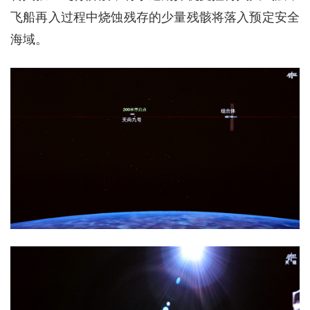
飞船再入过程中烧蚀残存的少量残骸将落入预定安全
海域。