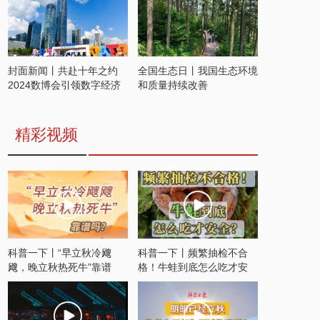
封面新闻丨共赴十年之约
全国生态日丨我国生态环境
2024数博会引领数字经济
和质量持续改善
发展新潮流
精彩视频
科普一下丨“早立秋冷飕
科普一下丨频繁抽检不合
飕，晚立秋热死牛”靠谱
格！牛蛙到底怎么吃才安
吗？
全？