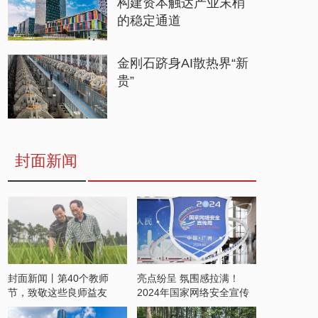
构建资本触达产业末梢
的稳定通道
金刚石跻身AI散热界“新
贵”
封面新闻
封面新闻丨第40个教师
亮点纷呈 氛围感拉满！
节，致敬这些良师益友
2024年国家网络安全宣传
周开启