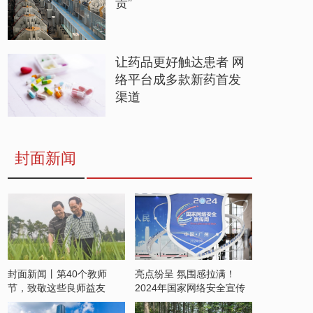
贵”
让药品更好触达患者 网
络平台成多款新药首发
渠道
封面新闻
封面新闻丨第40个教师
亮点纷呈 氛围感拉满！
节，致敬这些良师益友
2024年国家网络安全宣传
周开启