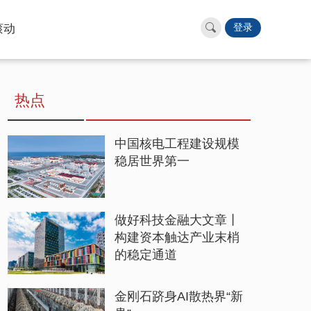
滚动
登录
热点
中国核电工程建设规模
稳居世界第一
做好科技金融大文章丨
构建资本触达产业末梢
的稳定通道
金刚石跻身AI散热界“新