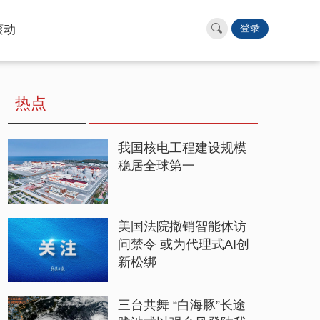
滚动
登录
热点
我国核电工程建设规模
稳居全球第一
美国法院撤销智能体访
问禁令 或为代理式AI创
新松绑
三台共舞 “白海豚”长途