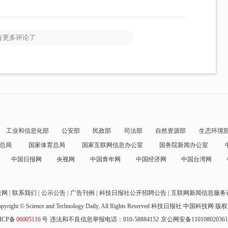
有更多评论了
工业和信息化部
公安部
民政部
司法部
自然资源部
生态环境
总局
国家体育总局
国家互联网信息办公室
国务院新闻办公室
中国日报网
央视网
中国青年网
中国经济网
中国台湾网
技网
联系我们
公示公告
广告刊例
科技日报社公开招聘公告
互联网新闻信息服务
pyright © Science and Technology Daily, All Rights Reserved
科技日报社 中国科技网 版
ICP备
06005116
号
违法和不良信息举报电话：010-58884152
京公网安备11010802036