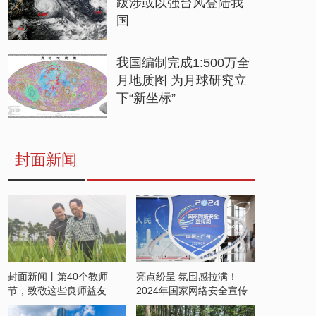
跋涉或以强台风登陆我
国
我国编制完成1:500万全
月地质图 为月球研究立
下“新坐标”
封面新闻
封面新闻丨第40个教师
亮点纷呈 氛围感拉满！
节，致敬这些良师益友
2024年国家网络安全宣传
周开启