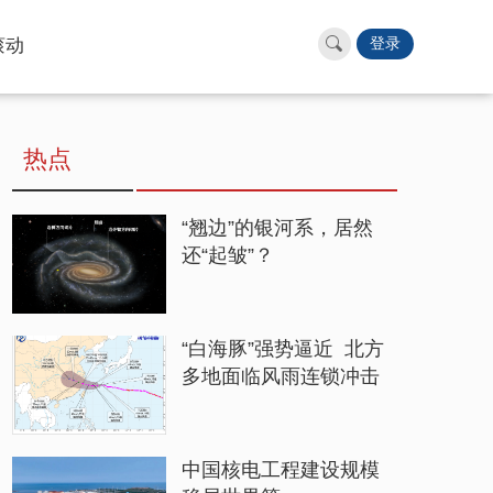
滚动
登录
热点
“翘边”的银河系，居然
还“起皱”？
“白海豚”强势逼近 北方
多地面临风雨连锁冲击
中国核电工程建设规模