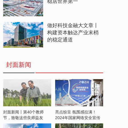
稳居世界第一
做好科技金融大文章丨
构建资本触达产业末梢
的稳定通道
封面新闻
封面新闻丨第40个教师
亮点纷呈 氛围感拉满！
节，致敬这些良师益友
2024年国家网络安全宣传
周开启