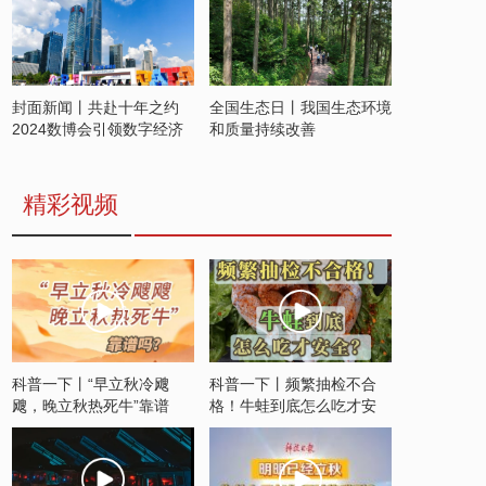
封面新闻丨共赴十年之约
全国生态日丨我国生态环境
2024数博会引领数字经济
和质量持续改善
发展新潮流
精彩视频
科普一下丨“早立秋冷飕
科普一下丨频繁抽检不合
飕，晚立秋热死牛”靠谱
格！牛蛙到底怎么吃才安
吗？
全？