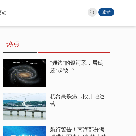
滚动
登录
热点
“翘边”的银河系，居然
还“起皱”？
杭台高铁温玉段开通运
营
航行警告！南海部分海