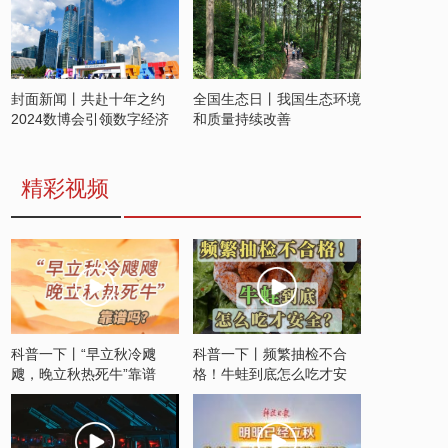
封面新闻丨共赴十年之约
全国生态日丨我国生态环境
2024数博会引领数字经济
和质量持续改善
发展新潮流
精彩视频
科普一下丨“早立秋冷飕
科普一下丨频繁抽检不合
飕，晚立秋热死牛”靠谱
格！牛蛙到底怎么吃才安
吗？
全？