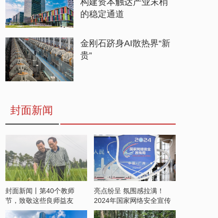
构建资本触达产业末梢
的稳定通道
金刚石跻身AI散热界“新
贵”
封面新闻
封面新闻丨第40个教师
亮点纷呈 氛围感拉满！
节，致敬这些良师益友
2024年国家网络安全宣传
周开启