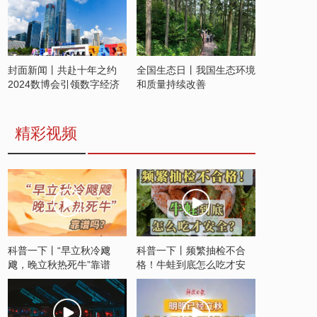
封面新闻丨共赴十年之约
全国生态日丨我国生态环境
2024数博会引领数字经济
和质量持续改善
发展新潮流
精彩视频
科普一下丨“早立秋冷飕
科普一下丨频繁抽检不合
飕，晚立秋热死牛”靠谱
格！牛蛙到底怎么吃才安
吗？
全？