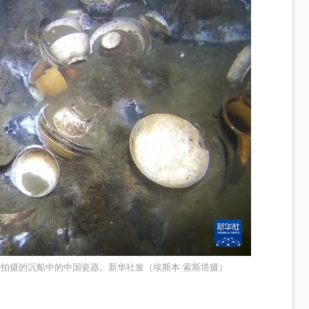
海峡拍摄的沉船中的中国瓷器。新华社发（埃斯本·索斯塔摄）