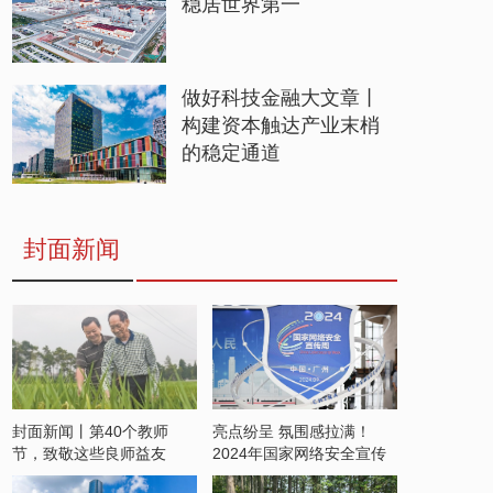
稳居世界第一
做好科技金融大文章丨
构建资本触达产业末梢
的稳定通道
封面新闻
封面新闻丨第40个教师
亮点纷呈 氛围感拉满！
节，致敬这些良师益友
2024年国家网络安全宣传
周开启