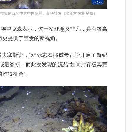
海峡拍摄的沉船中的中国瓷器。新华社发（埃斯本·索斯塔摄）
·埃里克森表示，这一发现意义非凡，具有极高
历史提供了宝贵的新视角。
雷夫塞斯说，这“标志着挪威考古学开启了新纪
或遭盗捞，而此次发现的沉船“如同封存极其完
难得机会”。