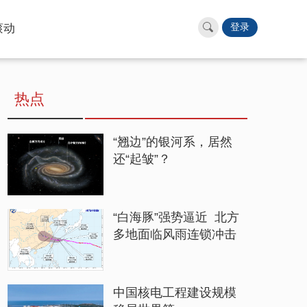
滚动
登录
热点
“翘边”的银河系，居然
还“起皱”？
“白海豚”强势逼近 北方
多地面临风雨连锁冲击
中国核电工程建设规模