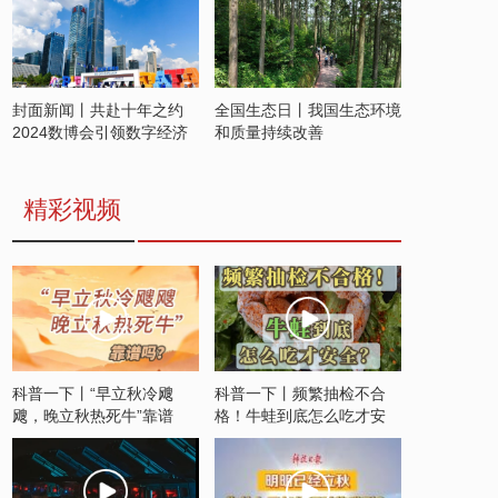
封面新闻丨共赴十年之约
全国生态日丨我国生态环境
2024数博会引领数字经济
和质量持续改善
发展新潮流
精彩视频
科普一下丨“早立秋冷飕
科普一下丨频繁抽检不合
飕，晚立秋热死牛”靠谱
格！牛蛙到底怎么吃才安
吗？
全？