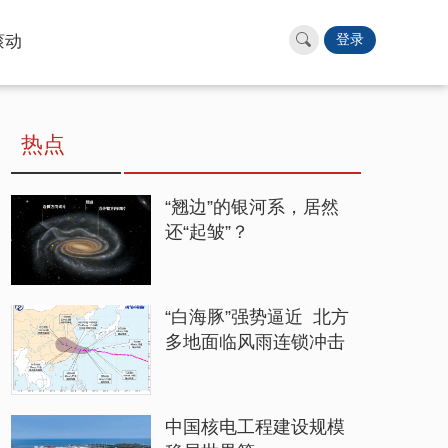
滚动
登录
热点
“翘边”的银河系，居然
还“起皱”？
“白海豚”强势逼近 北方
多地面临风雨连锁冲击
中国核电工程建设规模