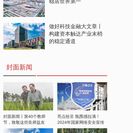
稳居世界第一
做好科技金融大文章丨
构建资本触达产业末梢
的稳定通道
封面新闻
封面新闻丨第40个教师
亮点纷呈 氛围感拉满！
节，致敬这些良师益友
2024年国家网络安全宣传
周开启