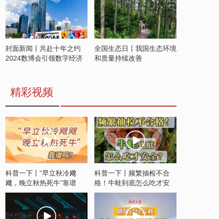
封面新闻丨共赴十年之约
全国生态日丨我国生态环境
2024数博会引领数字经济
和质量持续改善
发展新潮流
精彩视频
科普一下丨“早立秋冷飕
科普一下丨频繁抽检不合
飕，晚立秋热死牛”靠谱
格！牛蛙到底怎么吃才安
吗？
全？