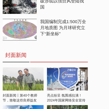
跋涉或以强台风登陆我
国
我国编制完成1:500万全
月地质图 为月球研究立
下“新坐标”
封面新闻
封面新闻丨第40个教师
亮点纷呈 氛围感拉满！
节，致敬这些良师益友
2024年国家网络安全宣传
周开启