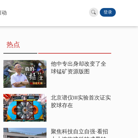
滚动
登录
热点
他中专出身却改变了全
球锰矿资源版图
北京谱仪III实验首次证实
胶球存在
聚焦科技自立自强·看招