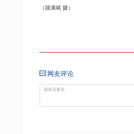
（颉满斌 摄）
网友评论