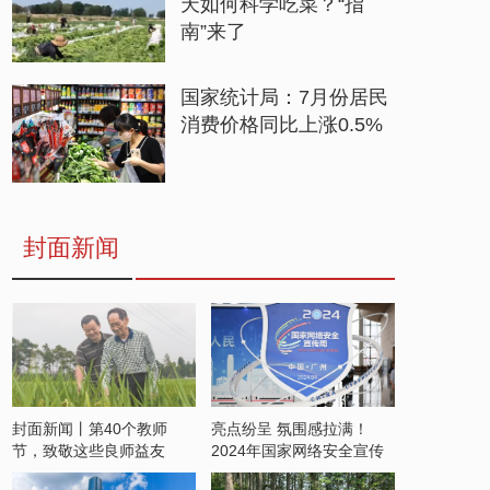
天如何科学吃菜？“指
南”来了
国家统计局：7月份居民
消费价格同比上涨0.5%
封面新闻
封面新闻丨第40个教师
亮点纷呈 氛围感拉满！
节，致敬这些良师益友
2024年国家网络安全宣传
周开启