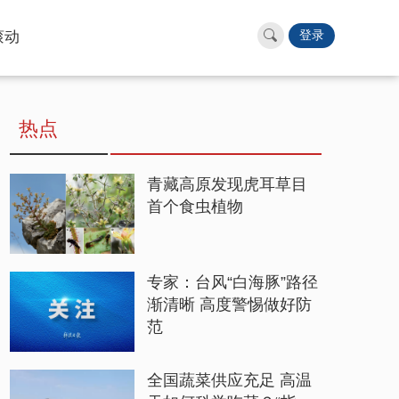
滚动
登录
热点
青藏高原发现虎耳草目
首个食虫植物
专家：台风“白海豚”路径
渐清晰 高度警惕做好防
范
全国蔬菜供应充足 高温