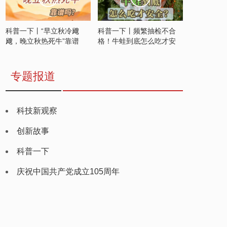
科普一下丨“早立秋冷飕
科普一下丨频繁抽检不合
飕，晚立秋热死牛”靠谱
格！牛蛙到底怎么吃才安
吗？
全？
专题报道
科技新观察
创新故事
科普一下
庆祝中国共产党成立105周年