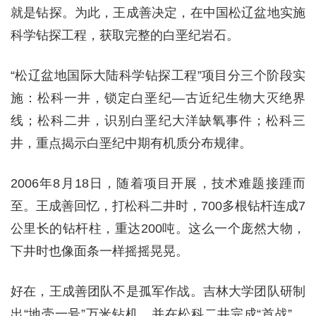
就是钻探。为此，王成善决定，在中国松辽盆地实施
科学钻探工程，获取完整的白垩纪岩石。
“松辽盆地国际大陆科学钻探工程”项目分三个阶段实
施：松科一井，锁定白垩纪—古近纪生物大灭绝界
线；松科二井，识别白垩纪大洋缺氧事件；松科三
井，重点揭示白垩纪中期有机质分布规律。
2006年8月18日，随着项目开展，技术难题接踵而
至。王成善回忆，打松科二井时，700多根钻杆连成7
公里长的钻杆柱，重达200吨。这么一个庞然大物，
下井时也像面条一样摇摇晃晃。
好在，王成善团队不是孤军作战。吉林大学团队研制
出“地壳一号”万米钻机，并在松科二井完成“首战”，