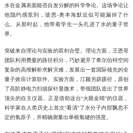
水在金属表面能否自发分解的科学争论。这场争论让
他隐约感觉到，玻恩-奥本海默近似可能漏掉了什
么。从那时起，他带着学生一头扎进了水的量子世
界。
突破来自理论与实验的双剑合璧。理论方面，王恩哥
团队利用费曼的路径积分，巧妙避开了希尔伯特空间
复杂的高维解析求解灾难，发展出一套国际领先的全
量子效应计算软件。实验方面，江颖另辟蹊径，原创
了高阶静电力扫描探针显微术，带领团队造出了世界
顶尖的自主仪器。正是借助这台“火眼金睛”的仪器，
科学家在人类历史上首次“看清”了水分子内部飘忽不
定的氢原子，并精确测量出单根氢键的强度。