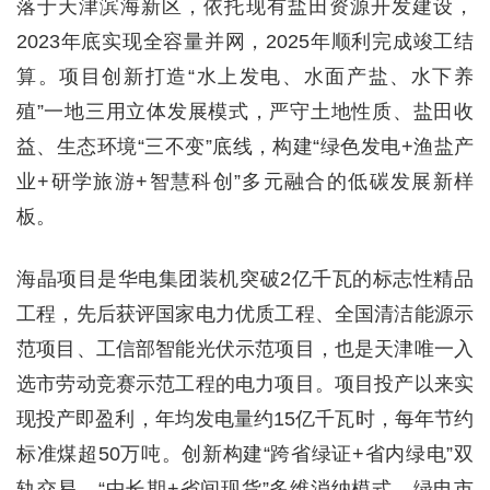
落于天津滨海新区，依托现有盐田资源开发建设，
2023年底实现全容量并网，2025年顺利完成竣工结
算。项目创新打造“水上发电、水面产盐、水下养
殖”一地三用立体发展模式，严守土地性质、盐田收
益、生态环境“三不变”底线，构建“绿色发电+渔盐产
业+研学旅游+智慧科创”多元融合的低碳发展新样
板。
海晶项目是华电集团装机突破2亿千瓦的标志性精品
工程，先后获评国家电力优质工程、全国清洁能源示
范项目、工信部智能光伏示范项目，也是天津唯一入
选市劳动竞赛示范工程的电力项目。项目投产以来实
现投产即盈利，年均发电量约15亿千瓦时，每年节约
标准煤超50万吨。创新构建“跨省绿证+省内绿电”双
轨交易、“中长期+省间现货”多维消纳模式，绿电市