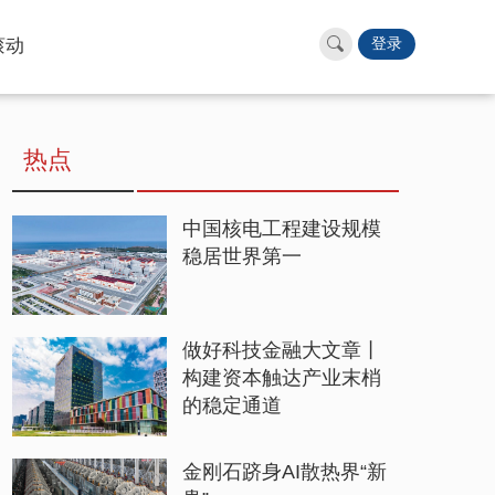
滚动
登录
热点
中国核电工程建设规模
稳居世界第一
做好科技金融大文章丨
构建资本触达产业末梢
的稳定通道
金刚石跻身AI散热界“新