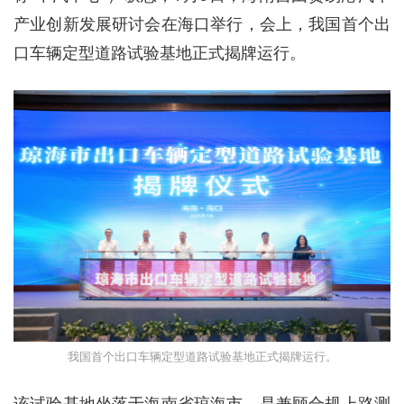
产业创新发展研讨会在海口举行，会上，我国首个出
口车辆定型道路试验基地正式揭牌运行。
我国首个出口车辆定型道路试验基地正式揭牌运行。
该试验基地坐落于海南省琼海市，是兼顾合规上路测