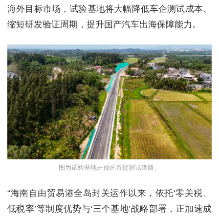
海外目标市场，试验基地将大幅降低车企测试成本、
缩短研发验证周期，提升国产汽车出海保障能力。
图为试验基地开放的首批测试道路。
“海南自由贸易港全岛封关运作以来，依托‘零关税、
低税率’等制度优势与‘三个基地’战略部署，正加速成