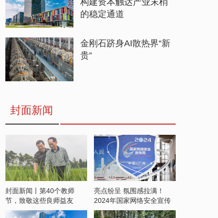
构建资本触达产业末梢
的稳定通道
金刚石跻身AI散热界“新
贵”
封面新闻
封面新闻丨第40个教师
亮点纷呈 氛围感拉满！
节，致敬这些良师益友
2024年国家网络安全宣传
周开启