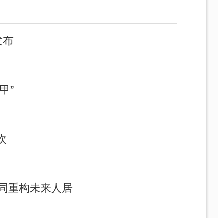
发布
甲”
欢
协同重构未来人居