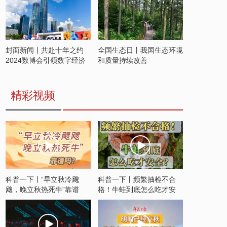
封面新闻丨共赴十年之约
全国生态日丨我国生态环境
2024数博会引领数字经济
和质量持续改善
发展新潮流
精彩视频
科普一下丨“早立秋冷飕
科普一下丨频繁抽检不合
飕，晚立秋热死牛”靠谱
格！牛蛙到底怎么吃才安
吗？
全？