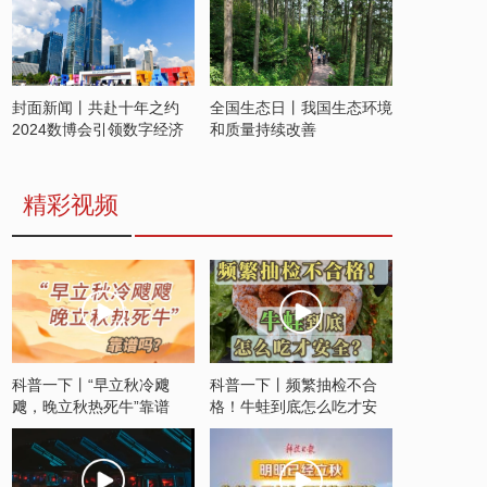
封面新闻丨共赴十年之约
全国生态日丨我国生态环境
2024数博会引领数字经济
和质量持续改善
发展新潮流
精彩视频
科普一下丨“早立秋冷飕
科普一下丨频繁抽检不合
飕，晚立秋热死牛”靠谱
格！牛蛙到底怎么吃才安
吗？
全？