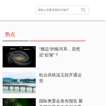
热点
“翘边”的银河系，居然
还“起皱”？
杭台高铁温玉段开通运
营
国际奥委会发布报告 聚