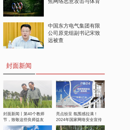
焦网络恶意攻击与体育
中国东方电气集团有限
公司原党组副书记宋致
远被查
封面新闻
封面新闻丨第40个教师
亮点纷呈 氛围感拉满！
节，致敬这些良师益友
2024年国家网络安全宣传
周开启