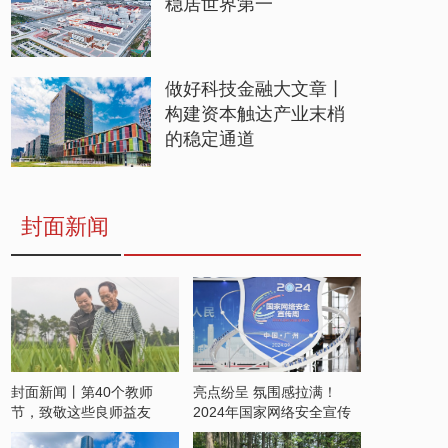
稳居世界第一
做好科技金融大文章丨
构建资本触达产业末梢
的稳定通道
封面新闻
封面新闻丨第40个教师
亮点纷呈 氛围感拉满！
节，致敬这些良师益友
2024年国家网络安全宣传
周开启