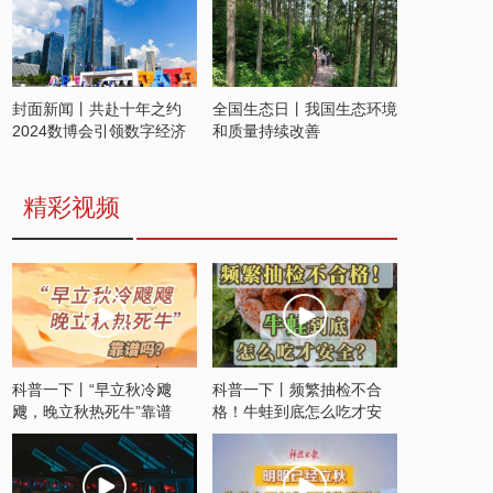
封面新闻丨共赴十年之约
全国生态日丨我国生态环境
2024数博会引领数字经济
和质量持续改善
发展新潮流
精彩视频
科普一下丨“早立秋冷飕
科普一下丨频繁抽检不合
飕，晚立秋热死牛”靠谱
格！牛蛙到底怎么吃才安
吗？
全？