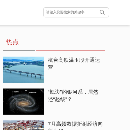
热点
杭台高铁温玉段开通运
营
“翘边”的银河系，居然
还“起皱”？
7月高频数据折射经济向