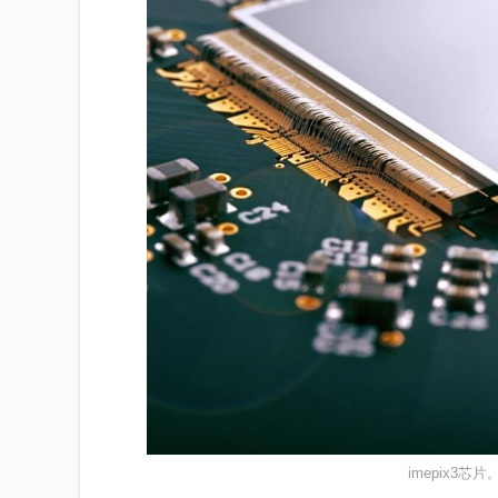
imepix3芯