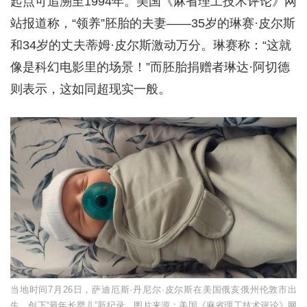
起点可追溯至1994年。美国《麻省理工技术评论》网
站报道称，“领养”胚胎的夫妻——35岁的琳赛·皮尔斯
和34岁的丈夫蒂姆·皮尔斯激动万分。琳赛称：“这就
像是科幻电影里的场景！”而胚胎捐赠者琳达·阿切德
则表示，这如同超现实一般。
当地时间7月26日，萨迪厄斯·丹尼尔·皮尔斯在美国俄亥俄州伦敦市出
生，创下“最年长婴儿”新纪录。图片来源：美国《麻省理工技术评论》网