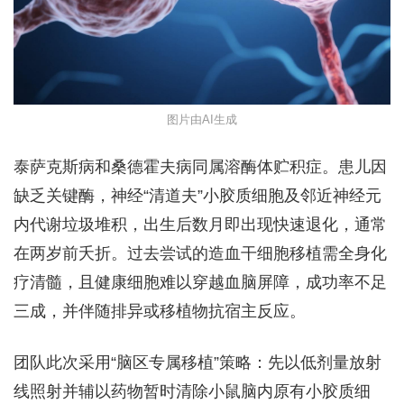
图片由AI生成
泰萨克斯病和桑德霍夫病同属溶酶体贮积症。患儿因
缺乏关键酶，神经“清道夫”小胶质细胞及邻近神经元
内代谢垃圾堆积，出生后数月即出现快速退化，通常
在两岁前夭折。过去尝试的造血干细胞移植需全身化
疗清髓，且健康细胞难以穿越血脑屏障，成功率不足
三成，并伴随排异或移植物抗宿主反应。
团队此次采用“脑区专属移植”策略：先以低剂量放射
线照射并辅以药物暂时清除小鼠脑内原有小胶质细