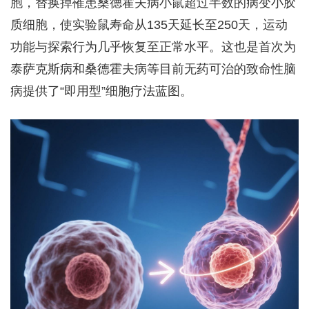
胞，替换掉罹患桑德霍夫病小鼠超过半数的病变小胶
质细胞，使实验鼠寿命从135天延长至250天，运动
功能与探索行为几乎恢复至正常水平。这也是首次为
泰萨克斯病和桑德霍夫病等目前无药可治的致命性脑
病提供了“即用型”细胞疗法蓝图。