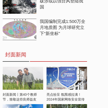
跋涉或以强台风登陆我
国
我国编制完成1:500万全
月地质图 为月球研究立
下“新坐标”
封面新闻
封面新闻丨第40个教师
亮点纷呈 氛围感拉满！
节，致敬这些良师益友
2024年国家网络安全宣传
周开启