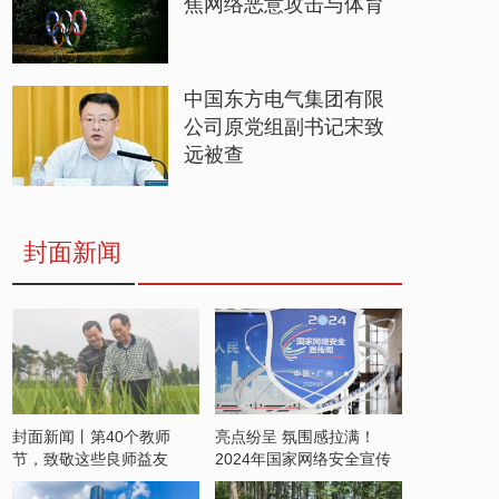
焦网络恶意攻击与体育
中国东方电气集团有限
公司原党组副书记宋致
远被查
封面新闻
封面新闻丨第40个教师
亮点纷呈 氛围感拉满！
节，致敬这些良师益友
2024年国家网络安全宣传
周开启