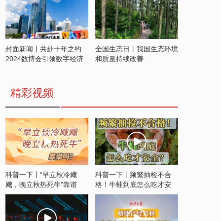
封面新闻丨共赴十年之约
全国生态日丨我国生态环境
2024数博会引领数字经济
和质量持续改善
发展新潮流
精彩视频
科普一下丨“早立秋冷飕
科普一下丨频繁抽检不合
飕，晚立秋热死牛”靠谱
格！牛蛙到底怎么吃才安
吗？
全？