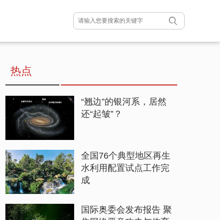
热点
“翘边”的银河系，居然
还“起皱”？
全国76个典型地区再生
水利用配置试点工作完
成
国际奥委会发布报告 聚