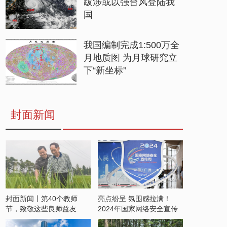
跋涉或以强台风登陆我
国
我国编制完成1:500万全
月地质图 为月球研究立
下“新坐标”
封面新闻
封面新闻丨第40个教师
亮点纷呈 氛围感拉满！
节，致敬这些良师益友
2024年国家网络安全宣传
周开启