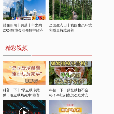
封面新闻丨共赴十年之约
全国生态日丨我国生态环境
2024数博会引领数字经济
和质量持续改善
发展新潮流
精彩视频
科普一下丨“早立秋冷飕
科普一下丨频繁抽检不合
飕，晚立秋热死牛”靠谱
格！牛蛙到底怎么吃才安
吗？
全？