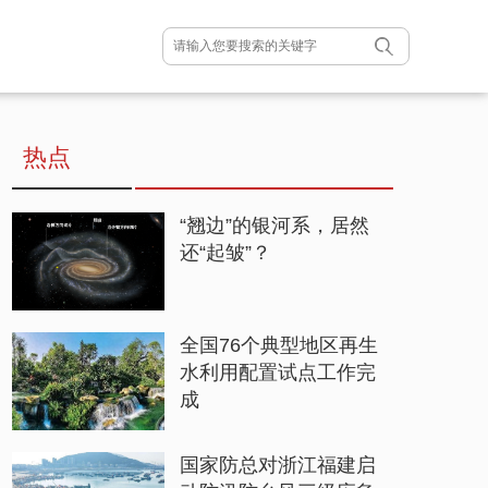
热点
“翘边”的银河系，居然
还“起皱”？
全国76个典型地区再生
水利用配置试点工作完
成
国家防总对浙江福建启