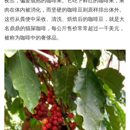
夜出，偏爱成熟的咖啡果。它吃下鲜红的咖啡果，果
肉在体内被消化，而坚硬的咖啡豆则原样排出体外。
这些从粪便中采收、清洗、烘焙后的咖啡豆，就是大
名鼎鼎的猫屎咖啡，每公斤售价常常超过一千美元，
被称为咖啡中的奢侈品。