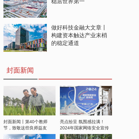
稳居世界第一
做好科技金融大文章丨
构建资本触达产业末梢
的稳定通道
封面新闻
封面新闻丨第40个教师
亮点纷呈 氛围感拉满！
节，致敬这些良师益友
2024年国家网络安全宣传
周开启