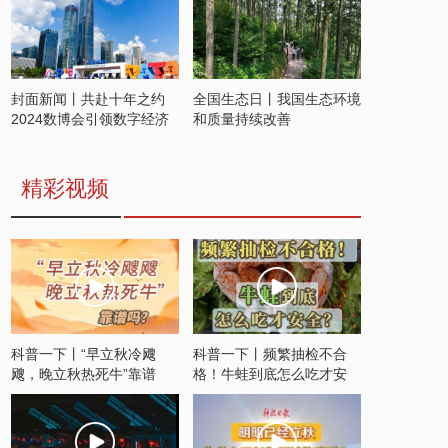
封面新闻丨共赴十年之约
全国生态日丨我国生态环境
2024数博会引领数字经济
和质量持续改善
发展新潮流
精彩视频
科普一下丨“早立秋冷飕
科普一下丨频繁抽检不合
飕，晚立秋热死牛”靠谱
格！牛蛙到底怎么吃才安
吗？
全？