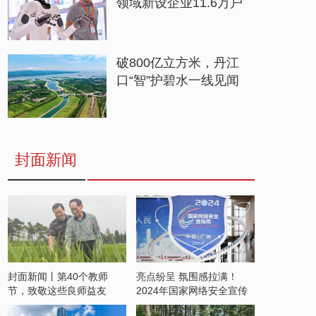
领域新设企业11.6万户
破800亿立方米，丹江
口“智”护碧水一线见闻
封面新闻
封面新闻丨第40个教师
亮点纷呈 氛围感拉满！
节，致敬这些良师益友
2024年国家网络安全宣传
周开启