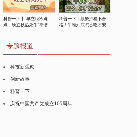
科普一下丨“早立秋冷飕
科普一下丨频繁抽检不合
飕，晚立秋热死牛”靠谱
格！牛蛙到底怎么吃才安
吗？
全？
专题报道
科技新观察
创新故事
科普一下
庆祝中国共产党成立105周年