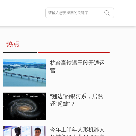
热点
杭台高铁温玉段开通运
营
“翘边”的银河系，居然
还“起皱”？
今年上半年人形机器人