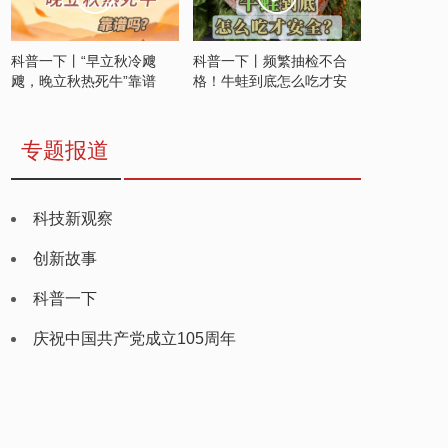
科普一下丨“早立秋冷飕
科普一下丨频繁抽检不合
飕，晚立秋热死牛”靠谱
格！牛蛙到底怎么吃才安
吗？
全？
专题报道
科技新观察
创新故事
科普一下
庆祝中国共产党成立105周年