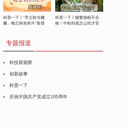
科普一下丨“早立秋冷飕
科普一下丨频繁抽检不合
飕，晚立秋热死牛”靠谱
格！牛蛙到底怎么吃才安
吗？
全？
专题报道
科技新观察
创新故事
科普一下
庆祝中国共产党成立105周年