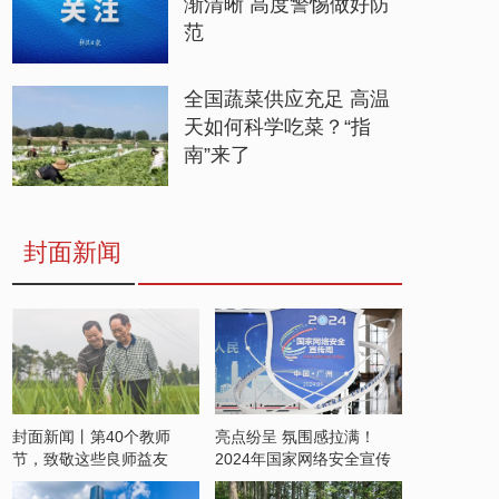
渐清晰 高度警惕做好防
范
全国蔬菜供应充足 高温
天如何科学吃菜？“指
南”来了
封面新闻
封面新闻丨第40个教师
亮点纷呈 氛围感拉满！
节，致敬这些良师益友
2024年国家网络安全宣传
周开启