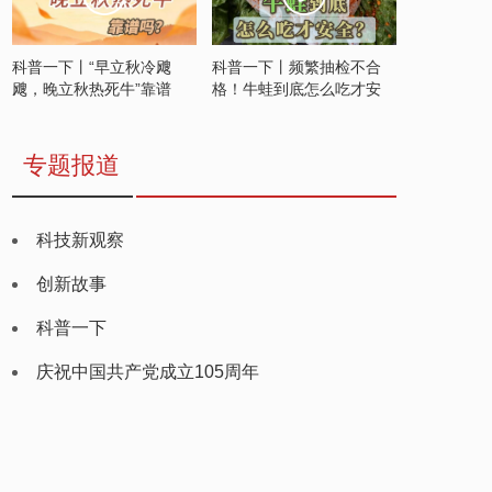
科普一下丨“早立秋冷飕
科普一下丨频繁抽检不合
飕，晚立秋热死牛”靠谱
格！牛蛙到底怎么吃才安
吗？
全？
专题报道
科技新观察
创新故事
科普一下
庆祝中国共产党成立105周年