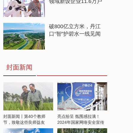
领域新设企业11.6万户
破800亿立方米，丹江
口“智”护碧水一线见闻
封面新闻
封面新闻丨第40个教师
亮点纷呈 氛围感拉满！
节，致敬这些良师益友
2024年国家网络安全宣传
周开启