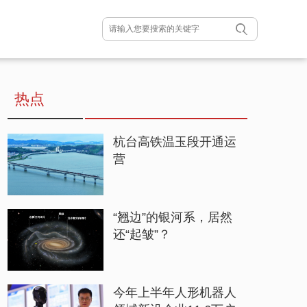
热点
杭台高铁温玉段开通运
营
“翘边”的银河系，居然
还“起皱”？
今年上半年人形机器人