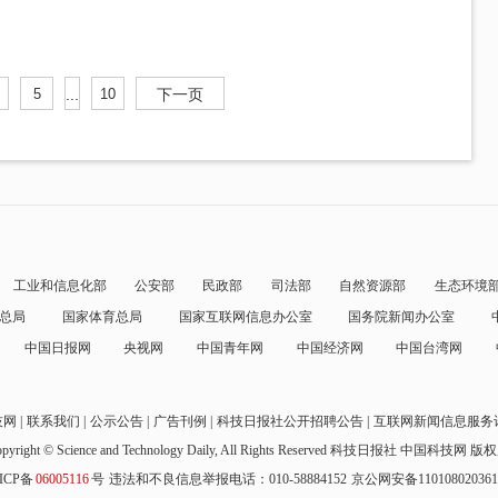
5
...
10
下一页
工业和信息化部
公安部
民政部
司法部
自然资源部
生态环境
总局
国家体育总局
国家互联网信息办公室
国务院新闻办公室
中国日报网
央视网
中国青年网
中国经济网
中国台湾网
技网
联系我们
公示公告
广告刊例
科技日报社公开招聘公告
互联网新闻信息服务
pyright © Science and Technology Daily, All Rights Reserved
科技日报社 中国科技网 版
ICP备
06005116
号
违法和不良信息举报电话：010-58884152
京公网安备11010802036