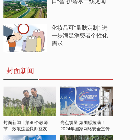
口“智”护碧水一线见闻
化妆品可“量肤定制” 进
一步满足消费者个性化
需求
封面新闻
封面新闻丨第40个教师
亮点纷呈 氛围感拉满！
节，致敬这些良师益友
2024年国家网络安全宣传
周开启