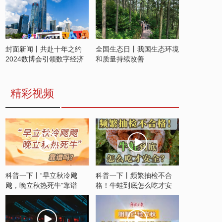
封面新闻丨共赴十年之约
全国生态日丨我国生态环境
2024数博会引领数字经济
和质量持续改善
发展新潮流
精彩视频
科普一下丨“早立秋冷飕
科普一下丨频繁抽检不合
飕，晚立秋热死牛”靠谱
格！牛蛙到底怎么吃才安
吗？
全？