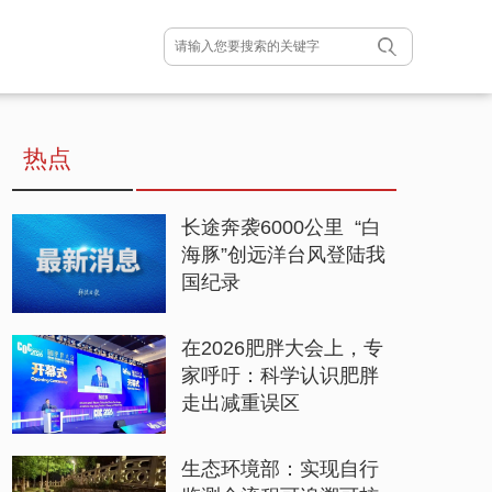
热点
长途奔袭6000公里 “白
海豚”创远洋台风登陆我
国纪录
在2026肥胖大会上，专
家呼吁：科学认识肥胖
走出减重误区
生态环境部：实现自行