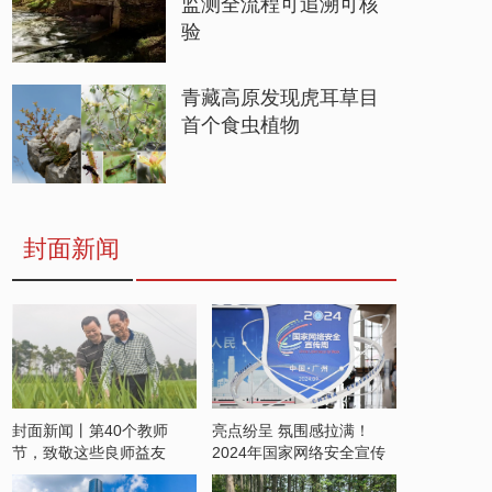
监测全流程可追溯可核
验
青藏高原发现虎耳草目
首个食虫植物
封面新闻
封面新闻丨第40个教师
亮点纷呈 氛围感拉满！
节，致敬这些良师益友
2024年国家网络安全宣传
周开启