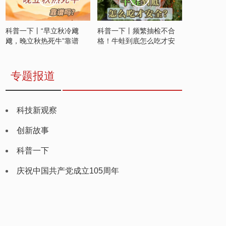
科普一下丨“早立秋冷飕
科普一下丨频繁抽检不合
飕，晚立秋热死牛”靠谱
格！牛蛙到底怎么吃才安
吗？
全？
专题报道
科技新观察
创新故事
科普一下
庆祝中国共产党成立105周年