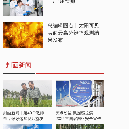
工厂”建造师
总编辑圈点丨太阳可见
表面最高分辨率观测结
果发布
封面新闻
封面新闻丨第40个教师
亮点纷呈 氛围感拉满！
节，致敬这些良师益友
2024年国家网络安全宣传
周开启