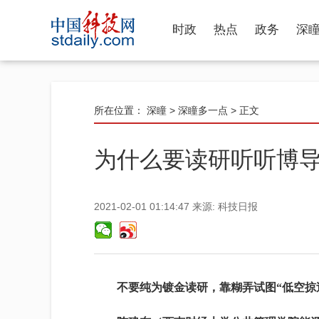
时政
热点
政务
深
所在位置：
深瞳
>
深瞳多一点
> 正文
为什么要读研听听博
2021-02-01 01:14:47
来源:
科技日报
不要纯为镀金读研，靠糊弄试图“低空掠