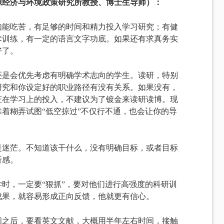
源经济与环境政策研究所教授、博士生导师）：
如能吃苦，有足够的时间和精力投入学习研究；有健
术训练，有一定的语言文字功底。如果还有求真务实
好了。
还是会优先考虑有明确学术志向的学生。读研，特别
研究和你设定好的职业路径有没有关系。如果没有，
证在学习上的投入，不建议为了镀金来读研读博。现
着糊弄试图“低空掠过”不仅行不通，也会让你的导
是迷茫。不知道该干什么，没有明确目标，或者目标
折感。
时，一定要“狠抓”，要对他们进行高强度的科研训
成果，就容易形成正向反馈，他就更有信心。
间之后，要看英文文献，大概用半年左右时间，接触