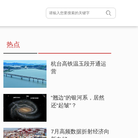
热点
杭台高铁温玉段开通运
营
“翘边”的银河系，居然
还“起皱”？
7月高频数据折射经济向