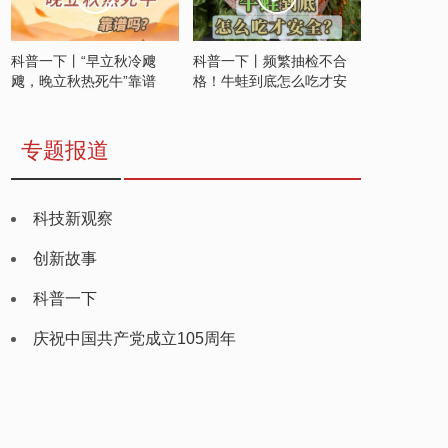
科普一下丨“早立秋冷飕
科普一下丨频繁抽检不合
飕，晚立秋热死牛”靠谱
格！牛蛙到底怎么吃才安
吗？
全？
专题报道
科技新观察
创新故事
科普一下
庆祝中国共产党成立105周年