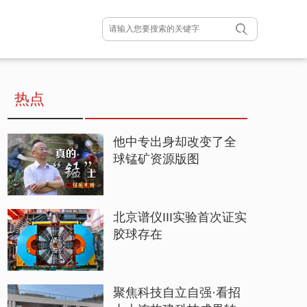
热点
他中专出身却改变了全
球锰矿资源版图
北京谱仪III实验首次证实
胶球存在
聚焦科技自立自强·看招