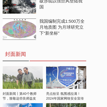
跋涉或以强台风登陆我
国
我国编制完成1:500万全
月地质图 为月球研究立
下“新坐标”
封面新闻
封面新闻丨第40个教师
亮点纷呈 氛围感拉满！
节，致敬这些良师益友
2024年国家网络安全宣传
周开启