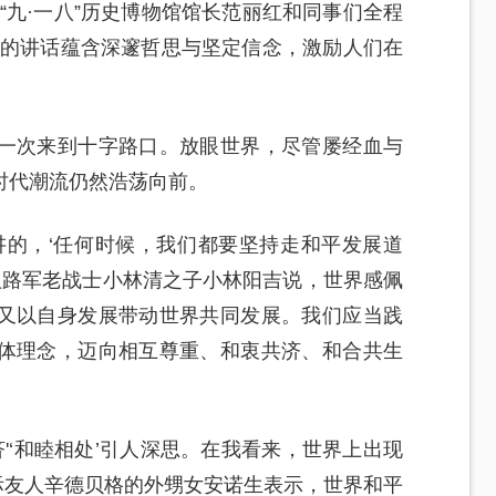
“九·一八”历史博物馆馆长范丽红和同事们全程
记的讲话蕴含深邃哲思与坚定信念，激励人们在
一次来到十字路口。放眼世界，尽管屡经血与
时代潮流仍然浩荡向前。
讲的，‘任何时候，我们都要坚持走和平发展道
八路军老战士小林清之子小林阳吉说，世界感佩
又以自身发展带动世界共同发展。我们应当践
体理念，迈向相互尊重、和衷共济、和合共生
'‘和睦相处’引人深思。在我看来，世界上出现
国际友人辛德贝格的外甥女安诺生表示，世界和平