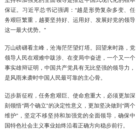
坚持和加强党的全面领导是推进中国式现代化的根本
保证。习近平总书记强调：“越是形势复杂多变、任
务艰巨繁重，越要坚持好、运用好、发展好党的领导
这一最大优势。”
万山磅礴看主峰，沧海茫茫望灯塔。回望来时路，党
领导人民在艰难中跋涉、在变局中奋进，一个又一个
事实雄辩证明，中国共产党具有无比坚强的领导力，
是风雨来袭时中国人民最可靠的主心骨。
迈步新征程，任务愈艰巨、使命愈重大，必须更加深
刻领悟“两个确立”的决定性意义，更加坚决做到“两个
维护”，坚定不移坚持和加强党的全面领导，确保中
国特色社会主义事业始终沿着正确方向稳步前行。