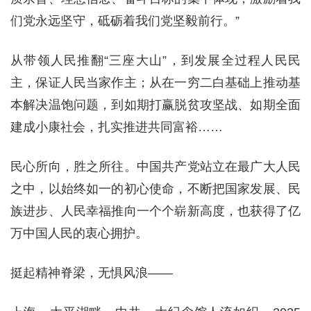
们党永远坚守，砥砺着我们党坚毅前行。”
从带领人民推翻“三座大山”，到发展全过程人民民
主，保证人民当家作主；从在一穷二白基础上推动基
本解决温饱问题，到如期打赢脱贫攻坚战、如期全面
建成小康社会，扎实推进共同富裕……
民心所向，胜之所往。中国共产党站立在最广大人民
之中，以始终如一的初心使命，不断把国家发展、民
族进步、人民幸福推向一个个崭新高度，也获得了亿
万中国人民的衷心拥护。
挺起精神脊梁，无惧风浪——