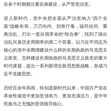
在各个时期都注重自身建设，从严管党治党。
进入新时代，党中央把全面从严治党纳入“四个全
面”战略布局，刀刃向内、刮骨疗毒，猛药祛疴、重
典治乱，打出一套自我革命的“组合拳”，找到了跳出
治乱兴衰历史周期率的第二个答案。以习近平同志为
核心的党中央围绕建设什么样的长期执政的马克思主
义政党、怎样建设长期执政的马克思主义政党的重大
时代课题，提出一系列新理念新思想新战略，形成习
近平党建思想。
历经百余年风雨，特别是新时代以来，中国共产党在
革命性锻造中更加坚强有力、更加充满活力，是中华
民族当之无愧的坚强领导核心。