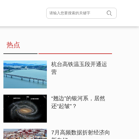
热点
杭台高铁温玉段开通运
营
“翘边”的银河系，居然
还“起皱”？
7月高频数据折射经济向