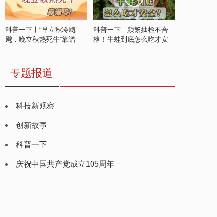
科普一下丨“早立秋冷飕
科普一下丨频繁抽检不合
飕，晚立秋热死牛”靠谱
格！牛蛙到底怎么吃才安
吗？
全？
专题报道
科技新观察
创新故事
科普一下
庆祝中国共产党成立105周年