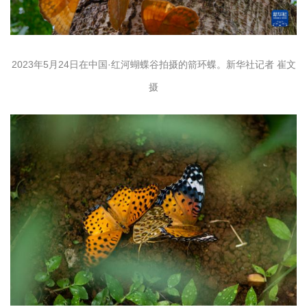
2023年
5月24日
在中国·红河蝴蝶谷拍摄的箭环蝶。新华社记者 崔文
摄