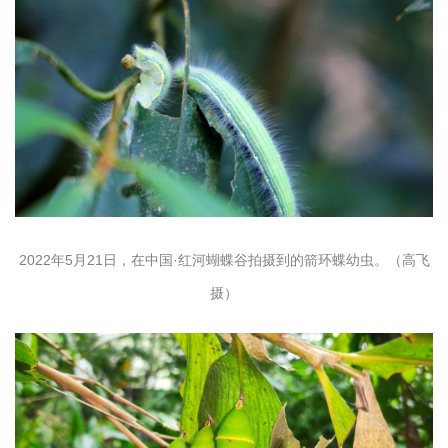
2022年5月21日，在中国·红河蝴蝶谷拍摄到的箭环蝶幼虫。（高飞
摄）