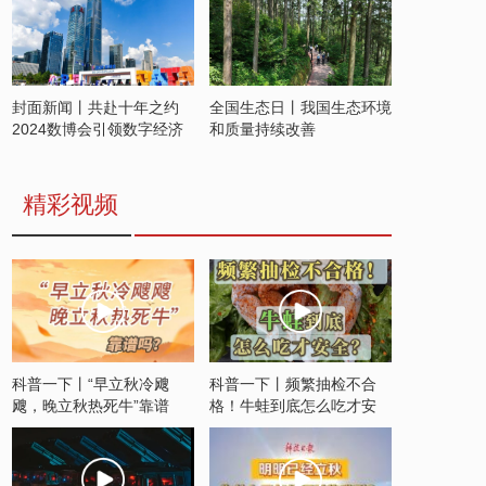
封面新闻丨共赴十年之约
全国生态日丨我国生态环境
2024数博会引领数字经济
和质量持续改善
发展新潮流
精彩视频
科普一下丨“早立秋冷飕
科普一下丨频繁抽检不合
飕，晚立秋热死牛”靠谱
格！牛蛙到底怎么吃才安
吗？
全？