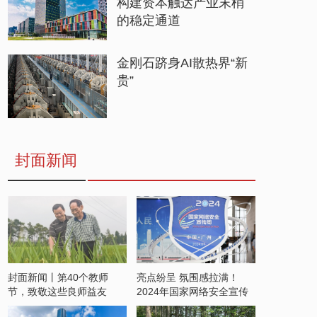
构建资本触达产业末梢
的稳定通道
金刚石跻身AI散热界“新
贵”
封面新闻
封面新闻丨第40个教师
亮点纷呈 氛围感拉满！
节，致敬这些良师益友
2024年国家网络安全宣传
周开启