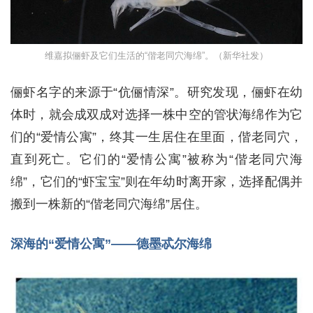
维嘉拟俪虾及它们生活的“偕老同穴海绵”。（新华社发）
俪虾名字的来源于“伉俪情深”。研究发现，俪虾在幼
体时，就会成双成对选择一株中空的管状海绵作为它
们的“爱情公寓”，终其一生居住在里面，偕老同穴，
直到死亡。它们的“爱情公寓”被称为“偕老同穴海
绵”，它们的“虾宝宝”则在年幼时离开家，选择配偶并
搬到一株新的“偕老同穴海绵”居住。
深海的“爱情公寓”——德墨忒尔海绵