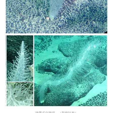
德墨忒尔海绵。（新华社发）