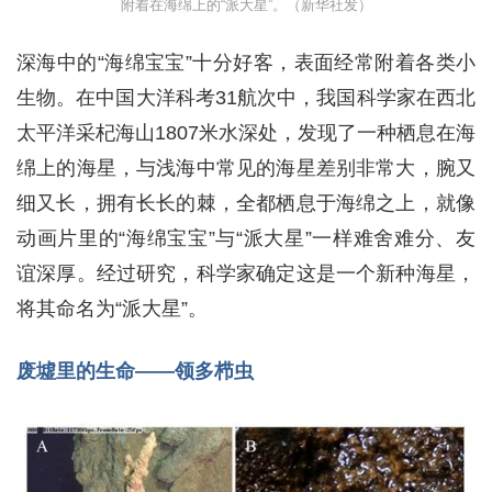
附着在海绵上的“派大星”。（新华社发）
深海中的“海绵宝宝”十分好客，表面经常附着各类小
生物。在中国大洋科考31航次中，我国科学家在西北
太平洋采杞海山1807米水深处，发现了一种栖息在海
绵上的海星，与浅海中常见的海星差别非常大，腕又
细又长，拥有长长的棘，全都栖息于海绵之上，就像
动画片里的“海绵宝宝”与“派大星”一样难舍难分、友
谊深厚。经过研究，科学家确定这是一个新种海星，
将其命名为“派大星”。
废墟里的生命——领多栉虫