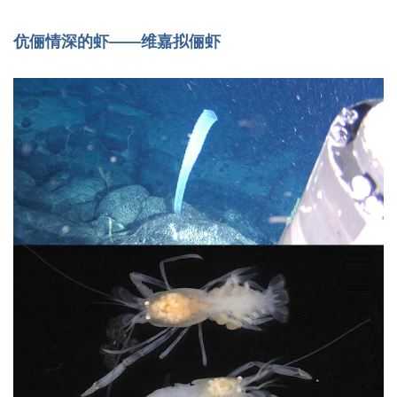
伉俪情深的虾——维嘉拟俪虾