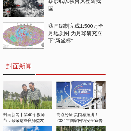
跋涉或以强台风登陆我
国
我国编制完成1:500万全
月地质图 为月球研究立
下“新坐标”
封面新闻
封面新闻丨第40个教师
亮点纷呈 氛围感拉满！
节，致敬这些良师益友
2024年国家网络安全宣传
周开启