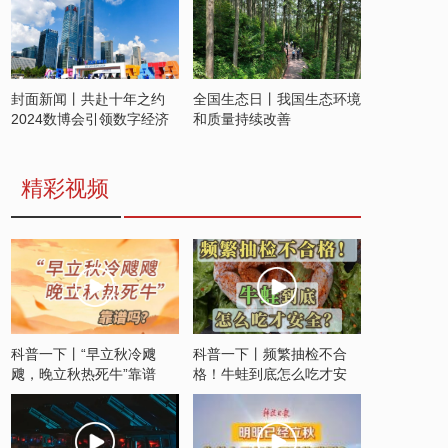
封面新闻丨共赴十年之约
全国生态日丨我国生态环境
2024数博会引领数字经济
和质量持续改善
发展新潮流
精彩视频
科普一下丨“早立秋冷飕
科普一下丨频繁抽检不合
飕，晚立秋热死牛”靠谱
格！牛蛙到底怎么吃才安
吗？
全？