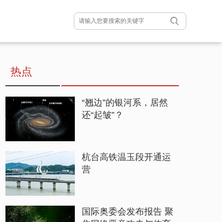
热点
“翘边”的银河系，居然
还“起皱”？
杭台高铁温玉段开通运
营
国际奥委会发布报告 聚