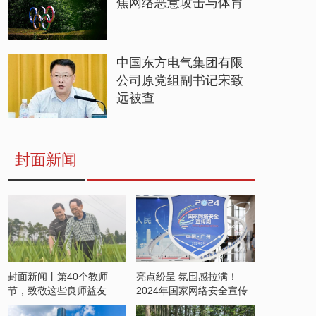
焦网络恶意攻击与体育
中国东方电气集团有限
公司原党组副书记宋致
远被查
封面新闻
封面新闻丨第40个教师
亮点纷呈 氛围感拉满！
节，致敬这些良师益友
2024年国家网络安全宣传
周开启